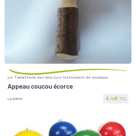
par
Tabletterie des lacs
dans
Instrument de musique
,
Jouet/Jeux
Appeau coucou écorce
4,
€
La pièce
70
TTC