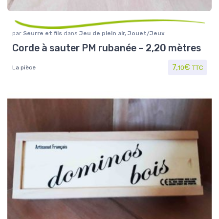
par
Seurre et fils
dans
Jeu de plein air
,
Jouet/Jeux
Corde à sauter PM rubanée – 2,20 mètres
7,
€
La pièce
10
TTC