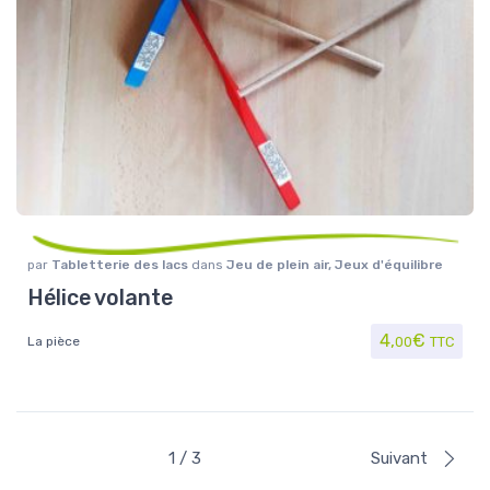
par
Tabletterie des lacs
dans
Jeu de plein air
,
Jeux d'équilibre
et motricité
,
Jouet/Jeux
Hélice volante
4,
€
La pièce
00
TTC
1 / 3
Suivant