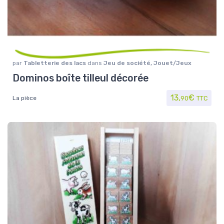
par
Tabletterie des lacs
dans
Jeu de société
,
Jouet/Jeux
Dominos boîte tilleul décorée
13,
€
La pièce
90
TTC