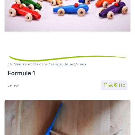
par
Seurre et fils
dans
1er âge
,
Jouet/Jeux
Formule 1
11,
€
Le jeu
60
TTC