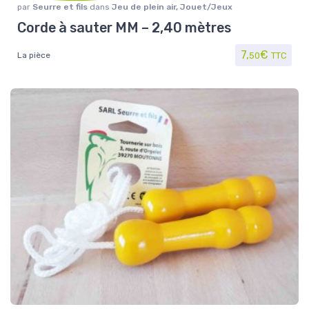
par
Seurre et fils
dans
Jeu de plein air
,
Jouet/Jeux
Corde à sauter MM – 2,40 mètres
7,
€
La pièce
50
TTC