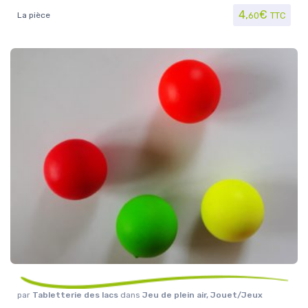
4,
€
La pièce
60
TTC
par
Tabletterie des lacs
dans
Jeu de plein air
,
Jouet/Jeux