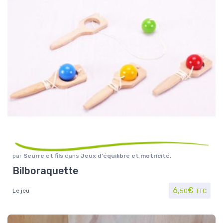
par
Seurre et fils
dans
Jeux d'équilibre et motricité
,
Jouet/Jeux
Bilboraquette
6,
€
Le jeu
50
TTC