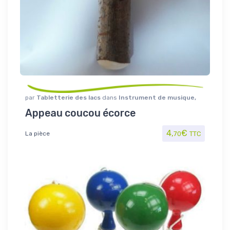
par
Tabletterie des lacs
dans
Instrument de musique
,
Jouet/Jeux
Appeau coucou écorce
4,
€
La pièce
70
TTC