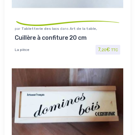
par
Tabletterie des lacs
dans
Art de la table
,
Maison/Loisirs
,
Ustensiles
Cuillère à confiture 20 cm
7,
€
La pièce
20
TTC