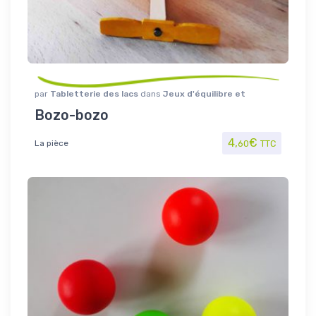
par
Tabletterie des lacs
dans
Jeux d'équilibre et
motricité
,
Jouet/Jeux
Bozo-bozo
4,
€
La pièce
60
TTC