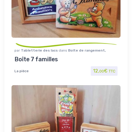
par
Tabletterie des lacs
dans
Boîte de rangement
,
Jouet/Jeux
Boîte 7 familles
12,
€
La pièce
00
TTC