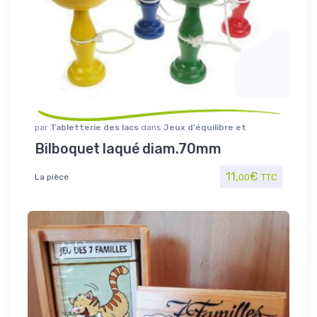
par
Tabletterie des lacs
dans
Jeux d'équilibre et
motricité
,
Jouet/Jeux
Bilboquet laqué diam.70mm
11,
€
La pièce
00
TTC