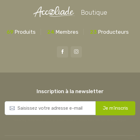
Boutique
69
Produits
24
Membres
23
Producteurs
Inscription à la newsletter
E
Je m'inscris
m
a
*Restez informés des promotions et nouveautés de la boutique.
i
l
*