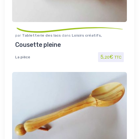
par
Tabletterie des lacs
dans
Loisirs créatifs
,
Maison/Loisirs
Cousette pleine
5,
€
La pièce
20
TTC