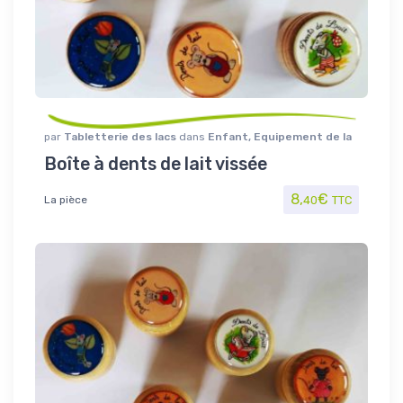
par
Tabletterie des lacs
dans
Enfant
,
Equipement de la
personne
Boîte à dents de lait vissée
8,
€
La pièce
40
TTC