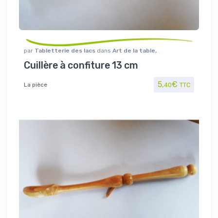
par
Tabletterie des lacs
dans
Art de la table
,
Maison/Loisirs
,
Ustensiles
Cuillère à confiture 13 cm
5,
€
La pièce
40
TTC