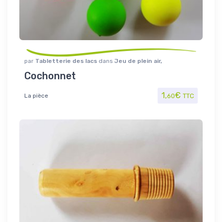
par
Tabletterie des lacs
dans
Jeu de plein air
,
Jouet/Jeux
Cochonnet
1,
€
La pièce
60
TTC