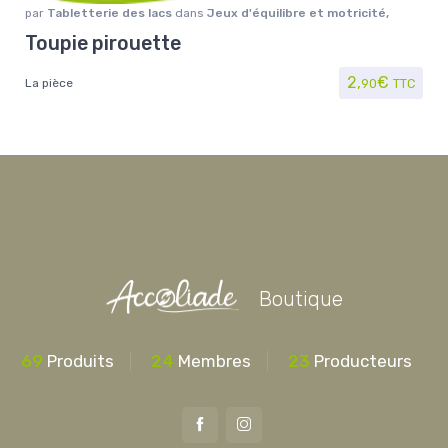
par
Tabletterie des lacs
dans
Jeux d'équilibre et motricité
,
Jouet/Jeux
Toupie pirouette
2,
€
La pièce
90
TTC
Boutique
69
Produits
24
Membres
23
Producteurs