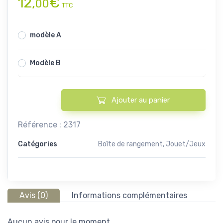
12,
€
00
TTC
modèle A
Modèle B
Ajouter au panier
quantité de Boîte à cartes avec jeu de 54 cartes
Référence :
2317
Catégories
Boîte de rangement
,
Jouet/Jeux
Avis (0)
Informations complémentaires
Aucun avis pour le moment.