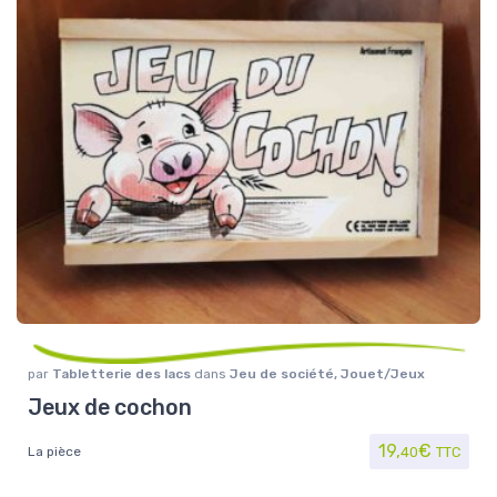
par
Tabletterie des lacs
dans
Jeu de société
,
Jouet/Jeux
Jeux de cochon
19,
€
La pièce
40
TTC