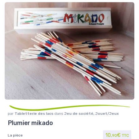
par
Tabletterie des lacs
dans
Jeu de société
,
Jouet/Jeux
Plumier mikado
10,
€
La pièce
90
TTC