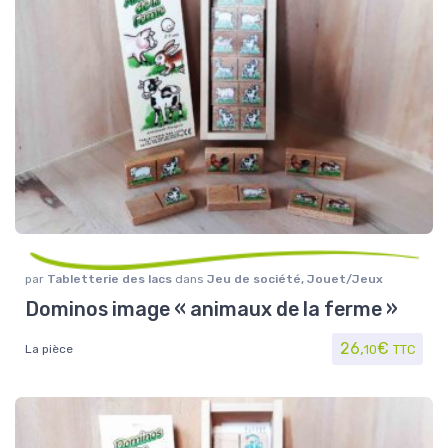
par
Tabletterie des lacs
dans
Jeu de société
,
Jouet/Jeux
Dominos image « animaux de la ferme »
26,
€
La pièce
10
TTC