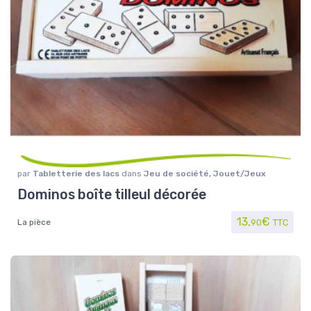
par
Tabletterie des lacs
dans
Jeu de société
,
Jouet/Jeux
Dominos boîte tilleul décorée
13,
€
La pièce
90
TTC