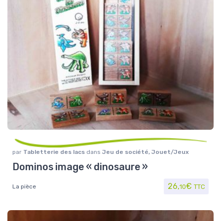
par
Tabletterie des lacs
dans
Jeu de société
,
Jouet/Jeux
Dominos image « dinosaure »
26,
€
La pièce
10
TTC