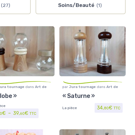
s
Soins/Beauté
(27)
(1)
ura tournage
dans
Art de
par
Jura tournage
dans
Art de
ble
,
Maison/Loisirs
,
Moulins
la table
,
Maison/Loisirs
,
Moulins
lobe »
« Saturne »
ices
à poivre et sel
èce
34,
€
La pièce
80
TTC
Plage de prix : 9,00€ à 39,60€
€
–
39,
€
0
60
TTC