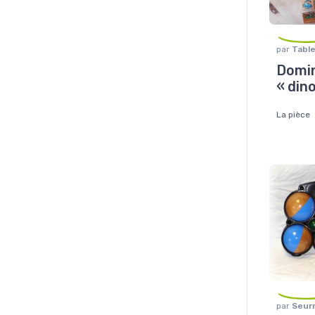
par
Table
Jeu de s
Domi
« din
La pièce
par
Seurr