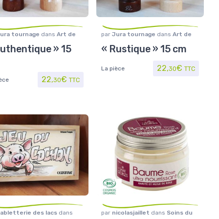
ura tournage
dans
Art de
par
Jura tournage
dans
Art de
ble
,
Maison/Loisirs
,
Moulins
la table
,
Maison/Loisirs
,
Moulins
uthentique » 15
« Rustique » 15 cm
vre et sel
à poivre et sel
22,
€
La pièce
30
TTC
22,
€
èce
30
TTC
abletterie des lacs
dans
par
nicolasjaillet
dans
Soins du