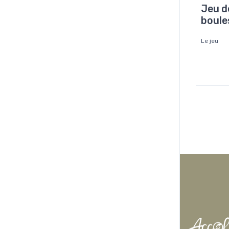
plein air
,
Jeu d
boule
Le jeu