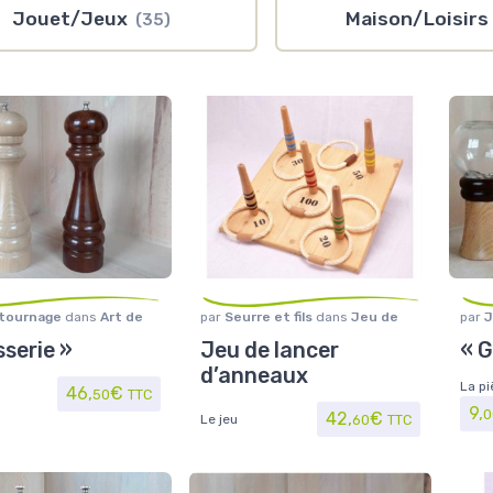
Jouet/Jeux
Maison/Loisir
(35)
 tournage
dans
Art de
par
Seurre et fils
dans
Jeu de
par
J
Maison/Loisirs
,
Moulins
plein air
,
Jouet/Jeux
la ta
sserie »
Jeu de lancer
« G
et sel
à ép
d’anneaux
La pi
46,
€
50
TTC
9,
0
42,
€
Le jeu
60
TTC