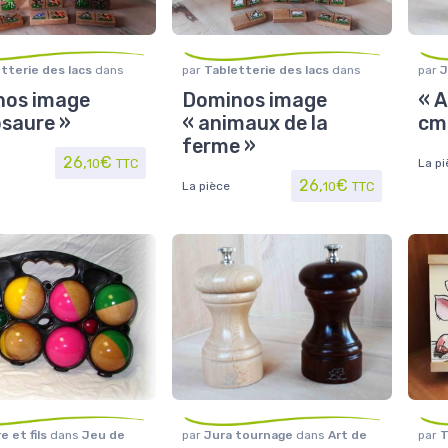
tterie des lacs
dans
par
Tabletterie des lacs
dans
par
J
ociété
,
Jouet/Jeux
Jeu de société
,
Jouet/Jeux
la ta
nos image
Dominos image
« A
à poi
osaure »
« animaux de la
cm
ferme »
26,
€
10
TTC
La pi
26,
€
La pièce
10
TTC
e et fils
dans
Jeu de
par
Jura tournage
dans
Art de
par
T