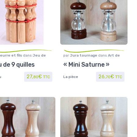
eurre et fils
dans
Jeu de
par
Jura tournage
dans
Art de
 air
,
Jouet/Jeux
la table
,
Maison/Loisirs
,
Moulins
 de 9 quilles
« Mini Saturne »
à poivre et sel
27,
€
26,
€
u
80
TTC
La pièce
70
TTC
0€ à 29,10€