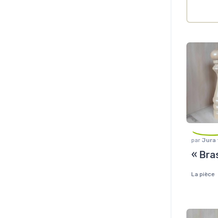
par
Jura
la table
,
« Bra
à poivre 
La pièce