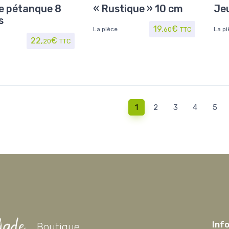
Jouet/Jeux
la table
,
Maison/Loisirs
,
Moulins
Jeu 
e pétanque 8
« Rustique » 10 cm
Je
à poivre et sel
s
19,
€
La pièce
60
TTC
La pi
22,
€
20
TTC
1
2
3
4
5
Inf
Boutique