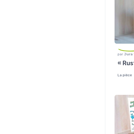
par
Jura
la table
,
« Rus
à poivre 
La pièce