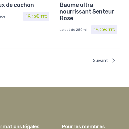
de société
,
Jouet/Jeux
corps
,
Soins du visage
,
ux de cochon
Baume ultra
Soins/Beauté
nourrissant Senteur
19,
€
èce
40
TTC
Rose
19,
€
Le pot de 250ml
20
TTC
Suivant
ormations légales
Pour les membres