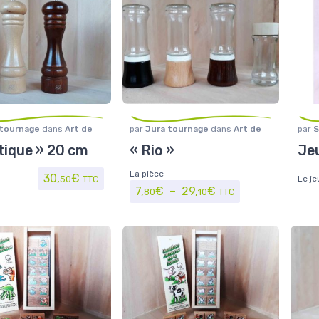
 tournage
dans
Art de
par
Jura tournage
dans
Art de
par
S
Maison/Loisirs
,
Moulins
la table
,
Maison/Loisirs
,
Moulins
plein
tique » 20 cm
« Rio »
Jeu
et sel
à épices
La pièce
30,
€
50
TTC
Le je
Plage de prix : 7,8
7,
€
–
29,
€
80
10
TTC