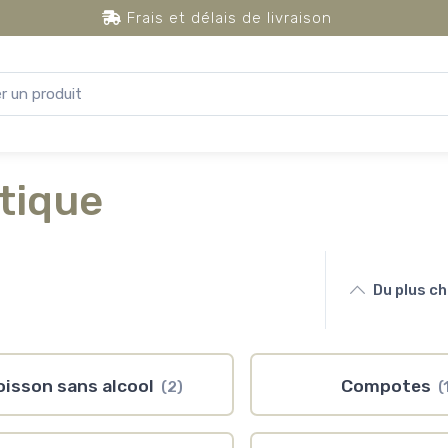
Frais et délais de livraison
tique
Du plus c
oisson sans alcool
Compotes
(2)
(