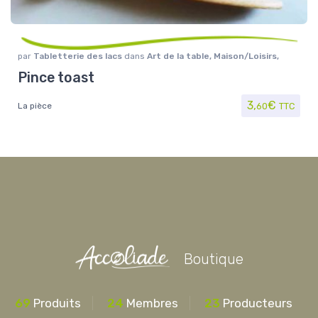
par
Tabletterie des lacs
dans
Art de la table
,
Maison/Loisirs
,
Ustensiles
Pince toast
3,
€
La pièce
60
TTC
Boutique
69
Produits
24
Membres
23
Producteurs