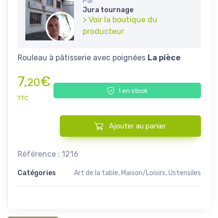
Par
Jura tournage
> Voir la boutique du
producteur
Rouleau à pâtisserie avec poignées
La pièce
7,
€
20
1 en stock
TTC
Ajouter au panier
quantité de Rouleau à pâtisserie avec poignées
Référence :
1216
Catégories
Art de la table
,
Maison/Loisirs
,
Ustensiles